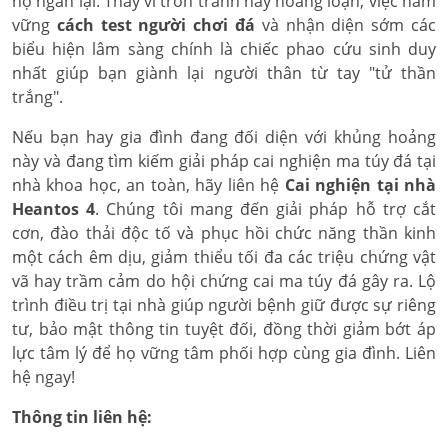
họ ngắn lại. Thay vì trốn tránh hay hoảng loạn, việc nắm
vững
cách test người chơi đá
và nhận diện sớm các
biểu hiện lâm sàng chính là chiếc phao cứu sinh duy
nhất giúp bạn giành lại người thân từ tay "tử thần
trắng".
Nếu bạn hay gia đình đang đối diện với khủng hoảng
này và đang tìm kiếm giải pháp cai nghiện ma túy đá tại
nhà khoa học, an toàn, hãy liên hệ
Cai nghiện tại nhà
Heantos 4
. Chúng tôi mang đến giải pháp hỗ trợ cắt
cơn, đào thải độc tố và phục hồi chức năng thần kinh
một cách êm dịu, giảm thiểu tối đa các triệu chứng vật
vã hay trầm cảm do hội chứng cai ma túy đá gây ra. Lộ
trình điều trị tại nhà giúp người bệnh giữ được sự riêng
tư, bảo mật thông tin tuyệt đối, đồng thời giảm bớt áp
lực tâm lý để họ vững tâm phối hợp cùng gia đình. Liên
hệ ngay!
Thông tin liên hệ: