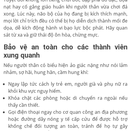
nạt hay cố gắng giáo huấn khi người thân vừa chơi đá
xong. Lúc này, não bộ của họ đang bị kích thích mạnh,
mọi lời chỉ trích đều có thể bị họ diễn dịch thành mối đe
dọa, dễ kích động hành vi bạo lực bộc phát. Hãy quan
sát từ xa và giữ thái độ ôn hòa, chừng mực.
Bảo vệ an toàn cho các thành viên
xung quanh
Nếu người thân có biểu hiện ảo giác nặng như nói lảm
nhảm, sợ hãi, hung hãn, cầm hung khí:
Ngay lập tức cách ly trẻ em, người già và phụ nữ ra
khỏi khu vực nguy hiểm.
Khóa chặt các phòng hoặc di chuyển ra ngoài nếu
thấy cần thiết.
Gọi điện thoại ngay cho cơ quan công an địa phương
hoặc đường dây nóng y tế cấp cứu để được hỗ trợ
khống chế đối tượng an toàn, tránh để họ tự gây