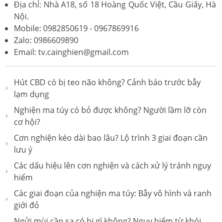
Địa chỉ: Nhà A18, số 18 Hoàng Quốc Việt, Cầu Giấy, Hà
Nội.
Mobile: 0982850619 - 0967869916
Zalo: 0986609890
Email: tv.cainghien@gmail.com
Hút CBD có bị teo não không? Cảnh báo trước bẫy
lạm dụng
Nghiện ma túy có bỏ được không? Người lầm lỡ còn
cơ hội?
Cơn nghiện kéo dài bao lâu? Lộ trình 3 giai đoạn cần
lưu ý
Các dấu hiệu lên cơn nghiện và cách xử lý tránh nguy
hiểm
Các giai đoạn của nghiện ma túy: Bẫy vô hình và ranh
giới đỏ
Ngửi mùi cần sa có bị gì không? Nguy hiểm từ khói