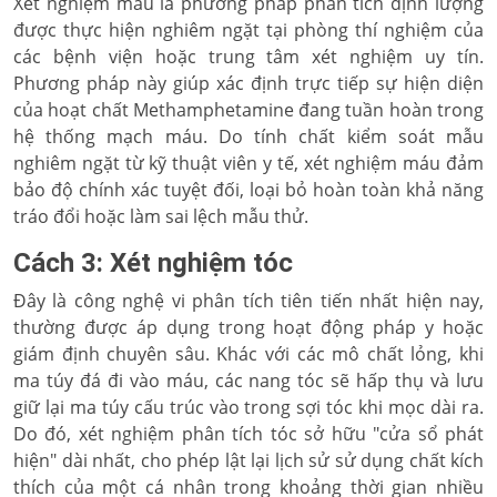
Xét nghiệm máu là phương pháp phân tích định lượng
được thực hiện nghiêm ngặt tại phòng thí nghiệm của
các bệnh viện hoặc trung tâm xét nghiệm uy tín.
Phương pháp này giúp xác định trực tiếp sự hiện diện
của hoạt chất Methamphetamine đang tuần hoàn trong
hệ thống mạch máu. Do tính chất kiểm soát mẫu
nghiêm ngặt từ kỹ thuật viên y tế, xét nghiệm máu đảm
bảo độ chính xác tuyệt đối, loại bỏ hoàn toàn khả năng
tráo đổi hoặc làm sai lệch mẫu thử.
Cách 3: Xét nghiệm tóc
Đây là công nghệ vi phân tích tiên tiến nhất hiện nay,
thường được áp dụng trong hoạt động pháp y hoặc
giám định chuyên sâu. Khác với các mô chất lỏng, khi
ma túy đá đi vào máu, các nang tóc sẽ hấp thụ và lưu
giữ lại ma túy cấu trúc vào trong sợi tóc khi mọc dài ra.
Do đó, xét nghiệm phân tích tóc sở hữu "cửa sổ phát
hiện" dài nhất, cho phép lật lại lịch sử sử dụng chất kích
thích của một cá nhân trong khoảng thời gian nhiều