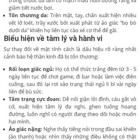
trong thuốc đá làm co mạch máu nuôi dưỡng răng và
giảm tiết nước bọt.
Tổn thương da:
Trên mặt, tay, chân xuất hiện nhiều
vết lở loét, trầy xước bởi xuất phát từ ảo giác "bọ bò
dưới da" khiến họ liên tục cào xé cơ thể để gãi.
Biểu hiện về tâm lý và hành vi
Sự thay đổi về mặt tính cách là dấu hiệu rõ ràng nhất
cảnh báo hệ thần kinh đã bị tổn thương:
Rối loạn giấc ngủ:
Họ có thể thức trắng đêm từ 3 - 5
ngày liên tục để chơi game, đi bar hoặc làm việc điên
cuồng, sau đó lại rơi vào trạng thái ngủ li bì vài ngày
liền để bù sức.
Tâm trạng cực đoan:
Dễ nổi giận lôi đình, cáu gắt vô
cớ, xuất hiện tâm lý đa nghi, ghen tuông hoang
đường, luôn nghĩ có người đang theo dõi hoặc muốn
hại mình.
Ảo giác nặng:
Nghe thấy tiếng nói trong đầu sai khiến
(ảo thanh) hoặc nhìn thấy những điều không có thật