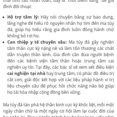
thái tỉnh táo hoàn toàn, đây là "thời điểm vàng" để gia
đình đối thoại:
Hỗ trợ tâm lý:
Hãy nói chuyện bằng sự bao dung,
lắng nghe để hiểu rõ nguyên nhân họ tìm đến ma túy
đá, giúp họ hiểu rằng gia đình luôn đồng hành chứ
không bỏ rơi họ.
Can thiệp y tế chuyên sâu:
Ma túy đá gây nghiện
tâm thần cực kỳ nặng nề và làm tổn thương các chất
dẫn truyền thần kinh. Gia đình cần đưa người bệnh
đến các bệnh viện tâm thần hoặc trung tâm cai
nghiện uy tín. Tại đây, các bác sĩ sẽ xem xét điều kiện
cai nghiện tại nhà
hay trung tâm, có phác đồ điều trị
cắt cơn, giải độc kết hợp với các liệu pháp hành vi trị
liệu chuyên sâu để phục hồi chức năng não bộ giúp
họ tái hòa nhập cộng đồng bền vững.
Ma túy đá tàn phá hệ thần kinh cực kỳ khốc liệt, mỗi một
ngày chần chừ là một ngày cơ hội làm lại cuộc đời của