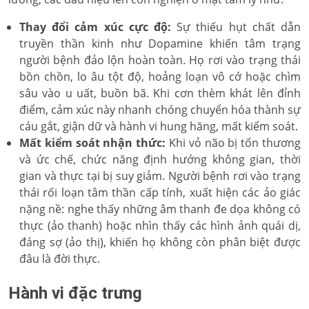
Thay đổi cảm xúc cực độ:
Sự thiếu hụt chất dẫn
truyền thần kinh như Dopamine khiến tâm trạng
người bệnh đảo lộn hoàn toàn. Họ rơi vào trạng thái
bồn chồn, lo âu tột độ, hoảng loạn vô cớ hoặc chìm
sâu vào u uất, buồn bã. Khi cơn thèm khát lên đỉnh
điểm, cảm xúc này nhanh chóng chuyển hóa thành sự
cáu gắt, giận dữ và hành vi hung hăng, mất kiểm soát.
Mất kiểm soát nhận thức:
Khi vỏ não bị tổn thương
và ức chế, chức năng định hướng không gian, thời
gian và thực tại bị suy giảm. Người bệnh rơi vào trạng
thái rối loạn tâm thần cấp tính, xuất hiện các ảo giác
nặng nề: nghe thấy những âm thanh đe dọa không có
thực (ảo thanh) hoặc nhìn thấy các hình ảnh quái dị,
đáng sợ (ảo thị), khiến họ không còn phân biệt được
đâu là đời thực.
Hành vi đặc trưng