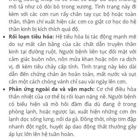
mô tả như có dòi bò trong xương. Tình trạng này đi
kèm với các cơn run rẩy chân tay cục bộ hoặc toàn
thân, thậm chí xuất hiện các cơn co giật cơ học do hệ
thần kinh bị kích thích quá độ.
Rối loạn tiêu hóa:
Hệ tiêu hóa bị tác động mạnh mẽ
do sự mất cân bằng của các chất dẫn truyền thần
kinh tại đường ruột. Người bệnh liên tục đối mặt với
cảm giác buồn nôn, nôn mửa khan hoặc nôn ra dịch
vị, đi kèm tiêu chảy cấp tính. Tình trạng này kéo dài
dẫn đến chứng chán ăn hoàn toàn, mất nước và sụt
cân một cách chóng vánh chỉ sau vài ngày lên cơn.
Phản ứng ngoài da và vận mạch:
Cơ chế điều hòa
thân nhiệt của cơ thể bị rối loạn nặng nề. Người bệnh
có biểu hiện vã mồ hôi đầm đìa dù đang ở trong
phòng lạnh, hoặc ngược lại, xuất hiện những cơn ớn
lạnh dọc sống lưng, nổi da gà. Đồng thời, nhịp tim đập
nhanh đột ngột, huyết áp dao động thất thường gây
áp lực lớn lên hệ tuần hoàn.