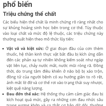
phổ biến
Triệu chứng thể chất
Các biểu hiện thể chất là minh chứng rõ ràng nhất cho
sự khủng hoảng sinh học bên trong cơ thể. Tùy thuộc
vào loại chất và mức độ lệ thuộc, các triệu chứng này
thường xuất hiện theo mô thức lũy tiến:
Vật vã và kiệt sức:
Ở giai đoạn đầu của cơn thèm
thuốc, hệ thần kinh thực vật bắt đầu bị kích ứng dẫn
đến các phản xạ tự nhiên không kiểm soát như ngáp
vặt liên tục, chảy nước mắt, nước mũi ròng rã. Đồng
thời, do trung tâm điều khiển ở não bộ bị xáo trộn,
đồng tử của người bệnh có xu hướng giãn to rõ rệt,
ánh mắt lờ đờ và cơ thể rơi vào trạng thái suy nhược,
kiệt quệ năng lượng.
Đau đớn thể xác:
Hệ thống thụ cảm cảm giác đau bị
kích hoạt quá mức, gây ra những cơn đau nhức sâu
trong xương khớp và co thắt cơ bắp dữ dội, thường