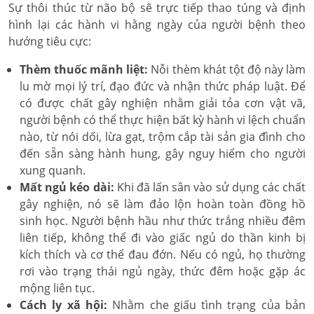
Sự thôi thúc từ não bộ sẽ trực tiếp thao túng và định
hình lại các hành vi hằng ngày của người bệnh theo
hướng tiêu cực:
Thèm thuốc mãnh liệt:
Nỗi thèm khát tột độ này làm
lu mờ mọi lý trí, đạo đức và nhận thức pháp luật. Để
có được chất gây nghiện nhằm giải tỏa cơn vật vã,
người bệnh có thể thực hiện bất kỳ hành vi lệch chuẩn
nào, từ nói dối, lừa gạt, trộm cắp tài sản gia đình cho
đến sẵn sàng hành hung, gây nguy hiểm cho người
xung quanh.
Mất ngủ kéo dài:
Khi đã lấn sân vào sử dụng các chất
gây nghiện, nó sẽ làm đảo lộn hoàn toàn đồng hồ
sinh học. Người bệnh hầu như thức trắng nhiều đêm
liên tiếp, không thể đi vào giấc ngủ do thần kinh bị
kích thích và cơ thể đau đớn. Nếu có ngủ, họ thường
rơi vào trạng thái ngủ ngày, thức đêm hoặc gặp ác
mộng liên tục.
Cách ly xã hội:
Nhằm che giấu tình trạng của bản