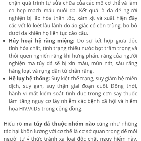
chặn quá trình tự sửa chữa của các mô cơ thể và làm
co hẹp mạch máu nuôi da. Kết quả là da dẻ người
nghiện bị lão hóa thần tốc, xám xịt và xuất hiện đầy
các vết lở loét lâu lành do ảo giác có côn trùng, bọ bò
dưới da khiến họ liên tục cào cấu.
Hủy hoại hệ răng miệng:
Do sự kết hợp giữa độc
tính hóa chất, tình trạng thiếu nước bọt trầm trọng và
thói quen nghiến răng khi hưng phấn, răng của người
nghiện ma túy đá sẽ bị xỉn màu, mủn nát, sâu răng
hàng loạt và rụng dần từ chân răng.
Hệ lụy hệ thống:
Suy kiệt thể trạng, suy giảm hệ miễn
dịch, suy gan, suy thận giai đoạn cuối. Đồng thời,
hành vi mất kiểm soát tình dục trong cơn say thuốc
làm tăng nguy cơ lây nhiễm các bệnh xã hội và hiểm
họa HIV/AIDS trong cộng đồng.
Hiểu rõ
ma túy đá thuộc nhóm nào
cũng như những
tác hại khôn lường với cơ thể là cơ sở quan trọng để mỗi
người tự ý thức tránh xa loại độc chất nguy hiểm này.