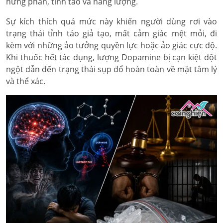
hưng phấn, tỉnh táo và năng lượng.
Sự kích thích quá mức này khiến người dùng rơi vào
trạng thái tỉnh táo giả tạo, mất cảm giác mệt mỏi, đi
kèm với những ảo tưởng quyền lực hoặc ảo giác cực độ.
Khi thuốc hết tác dụng, lượng Dopamine bị cạn kiệt đột
ngột dẫn đến trạng thái sụp đổ hoàn toàn về mặt tâm lý
và thể xác.