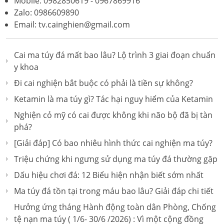
Mobile: 0982850619 - 0967869916
Zalo: 0986609890
Email: tv.cainghien@gmail.com
Cai ma túy đá mất bao lâu? Lộ trình 3 giai đoạn chuẩn
y khoa
Đi cai nghiện bắt buộc có phải là tiền sự không?
Ketamin là ma túy gì? Tác hại nguy hiểm của Ketamin
Nghiện cỏ mỹ có cai được không khi não bộ đã bị tàn
phá?
[Giải đáp] Có bao nhiêu hình thức cai nghiện ma túy?
Triệu chứng khi ngưng sử dụng ma túy đá thường gặp
Dấu hiệu chơi đá: 12 Biểu hiện nhận biết sớm nhất
Ma túy đá tồn tại trong máu bao lâu? Giải đáp chi tiết
Hưởng ứng tháng Hành động toàn dân Phòng, Chống
tệ nạn ma túy ( 1/6- 30/6 /2026) : Vì một cộng đồng