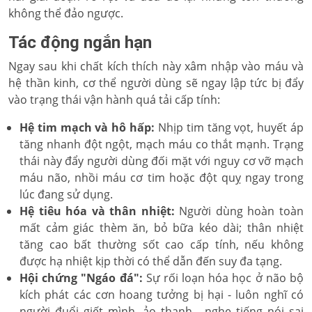
không thể đảo ngược.
Tác động ngắn hạn
Ngay sau khi chất kích thích này xâm nhập vào máu và
hệ thần kinh, cơ thể người dùng sẽ ngay lập tức bị đẩy
vào trạng thái vận hành quá tải cấp tính:
Hệ tim mạch và hô hấp:
Nhịp tim tăng vọt, huyết áp
tăng nhanh đột ngột, mạch máu co thắt mạnh. Trạng
thái này đẩy người dùng đối mặt với nguy cơ vỡ mạch
máu não, nhồi máu cơ tim hoặc đột quỵ ngay trong
lúc đang sử dụng.
Hệ tiêu hóa và thân nhiệt:
Người dùng hoàn toàn
mất cảm giác thèm ăn, bỏ bữa kéo dài; thân nhiệt
tăng cao bất thường sốt cao cấp tính, nếu không
được hạ nhiệt kịp thời có thể dẫn đến suy đa tạng.
Hội chứng "Ngáo đá":
Sự rối loạn hóa học ở não bộ
kích phát các cơn hoang tưởng bị hại - luôn nghĩ có
người đuổi giết mình, ảo thanh - nghe tiếng nói sai