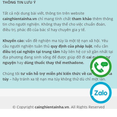
THÔNG TIN LƯU Ý
Tất cả nội dung bài viết, thông tin trên website
cainghientainha.vn
chỉ mang tính chất
tham khảo
thêm thông
tin cho người nghiện. Không thay thế cho việc chuẩn đoán,
điều trị, phác đồ của bác sĩ hay chuyên gia y tế.
Khuyến cáo:
vấn đề nghiện ma túy là một tệ nạn xã hội. Yêu
cầu người nghiện tuân thủ
quy định của pháp luật
, nếu cần
điều trị cai nghiện tại trung tâm
hãy liên hệ cơ sở gần nhất tại
địa phương đang sinh sống để được giúp đỡ đi
cai nghiện tự
nguyện
hay
dùng thuốc thay thế methadone.
Chúng tôi
tư vấn hỗ trợ miễn phí kiến thức về cai nghiện ma
túy
– hãy tránh xa tệ nạn ma túy không thử dù chỉ một lần.
© Copyright
cainghientainha.vn
. All Rights Reserved