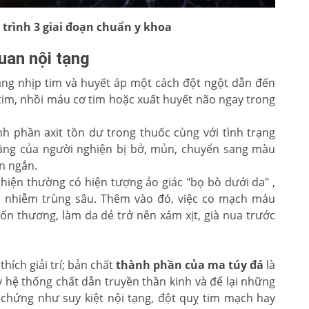
 trình 3 giai đoạn chuẩn y khoa
uan nội tạng
ng nhịp tim và huyết áp một cách đột ngột dẫn đến
tim, nhồi máu cơ tim hoặc xuất huyết não ngay trong
h phần axit tồn dư trong thuốc cùng với tình trạng
răng của người nghiện bị bở, mủn, chuyển sang màu
n ngắn.
iện thường có hiện tượng ảo giác "bọ bò dưới da" ,
ét, nhiễm trùng sâu. Thêm vào đó, việc co mạch máu
ổn thương, làm da dẻ trở nên xám xịt, già nua trước
hích giải trí; bản chất
thành phần của ma túy đá
là
 hệ thống chất dẫn truyền thần kinh và để lại những
 chứng như suy kiệt nội tạng, đột quỵ tim mạch hay