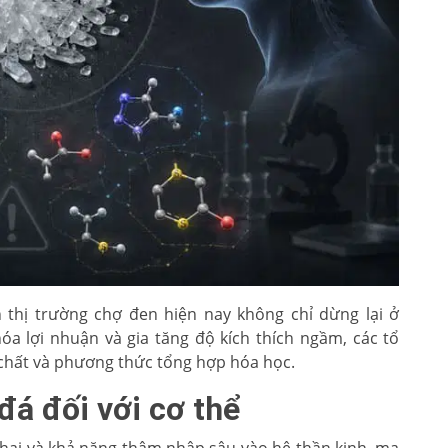
 thị trường chợ đen hiện nay không chỉ dừng lại ở
óa lợi nhuận và gia tăng độ kích thích ngầm, các tổ
n chất và phương thức tổng hợp hóa học.
đá đối với cơ thể
hại và khả năng thâm nhập sâu vào hệ thần kinh, ma