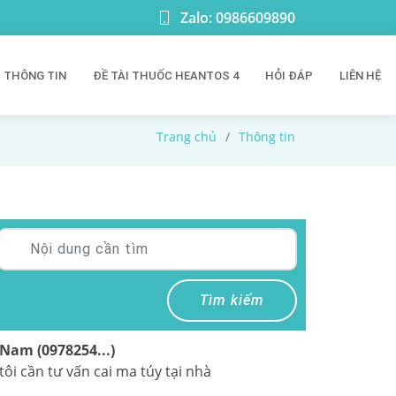
Zalo: 0986609890
THÔNG TIN
ĐỀ TÀI THUỐC HEANTOS 4
HỎI ĐÁP
LIÊN HỆ
Trang chủ
Thông tin
Tìm kiếm
Nam (0978254...)
tôi cần tư vấn cai ma túy tại nhà