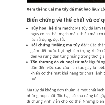
Xem thêm:
Cai ma túy đá mất bao lâu? Lộ
Biến chứng về thể chất và cơ q
Hủy hoại hệ tim mạch:
Ma túy đá làm tă
nguy cơ co thắt mạch máu, thiếu máu cơ 
lúc sử dụng, đột tử.
Hội chứng "Miệng ma túy đá":
Các thàn
giảm tiết nước bọt nghiêm trọng khiến 
đen và rụng dần từng mảng trong thời gia
Tổn thương da và hoại tử mô:
Người ngh
dẫn đến việc cào cấu liên tục gây lở lo
khiến cơ thể mất khả năng tự chữa lành t
tuổi.
Ma túy đá không đơn thuần là một chất kích t
những hợp chất độc hại, có khả năng bẻ gãy
di chứng vĩnh viễn cho cơ thể. Những biến