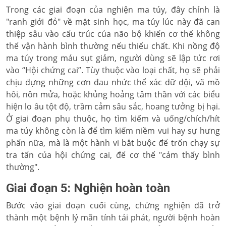
Trong các giai đoạn của nghiện ma túy, đây chính là
"ranh giới đỏ" về mặt sinh học, ma túy lúc này đã can
thiệp sâu vào cấu trúc của não bộ khiến cơ thể không
thể vận hành bình thường nếu thiếu chất. Khi nồng độ
ma túy trong máu sụt giảm, người dùng sẽ lập tức rơi
vào “Hội chứng cai”. Tùy thuộc vào loại chất, họ sẽ phải
chịu đựng những cơn đau nhức thể xác dữ dội, vã mồ
hôi, nôn mửa, hoặc khủng hoảng tâm thần với các biểu
hiện lo âu tột độ, trầm cảm sâu sắc, hoang tưởng bị hại.
Ở giai đoạn phụ thuộc, họ tìm kiếm và uống/chích/hít
ma túy không còn là để tìm kiếm niềm vui hay sự hưng
phấn nữa, mà là một hành vi bắt buộc để trốn chạy sự
tra tấn của hội chứng cai, để cơ thể "cảm thấy bình
thường".
Giai đoạn 5: Nghiện hoàn toàn
Bước vào giai đoạn cuối cùng, chứng nghiện đã trở
thành một bệnh lý mãn tính tái phát, người bệnh hoàn