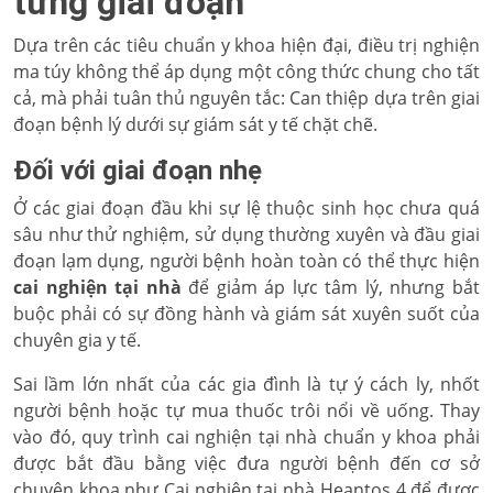
từng giai đoạn
Dựa trên các tiêu chuẩn y khoa hiện đại, điều trị nghiện
ma túy không thể áp dụng một công thức chung cho tất
cả, mà phải tuân thủ nguyên tắc: Can thiệp dựa trên giai
đoạn bệnh lý dưới sự giám sát y tế chặt chẽ.
Đối với giai đoạn nhẹ
Ở các giai đoạn đầu khi sự lệ thuộc sinh học chưa quá
sâu như thử nghiệm, sử dụng thường xuyên và đầu giai
đoạn lạm dụng, người bệnh hoàn toàn có thể thực hiện
cai nghiện tại nhà
để giảm áp lực tâm lý, nhưng bắt
buộc phải có sự đồng hành và giám sát xuyên suốt của
chuyên gia y tế.
Sai lầm lớn nhất của các gia đình là tự ý cách ly, nhốt
người bệnh hoặc tự mua thuốc trôi nổi về uống. Thay
vào đó, quy trình cai nghiện tại nhà chuẩn y khoa phải
được bắt đầu bằng việc đưa người bệnh đến cơ sở
chuyên khoa như Cai nghiện tại nhà Heantos 4 để được