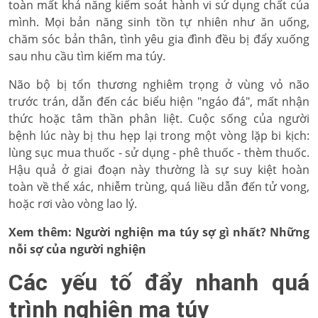
toàn mất khả năng kiểm soát hành vi sử dụng chất của
mình. Mọi bản năng sinh tồn tự nhiên như ăn uống,
chăm sóc bản thân, tình yêu gia đình đều bị đẩy xuống
sau nhu cầu tìm kiếm ma túy.
Não bộ bị tổn thương nghiêm trọng ở vùng vỏ não
trước trán, dẫn đến các biểu hiện "ngáo đá", mất nhận
thức hoặc tâm thần phân liệt. Cuộc sống của người
bệnh lúc này bị thu hẹp lại trong một vòng lặp bi kịch:
lùng sục mua thuốc - sử dụng - phê thuốc - thèm thuốc.
Hậu quả ở giai đoạn này thường là sự suy kiệt hoàn
toàn về thể xác, nhiễm trùng, quá liều dẫn đến tử vong,
hoặc rơi vào vòng lao lý.
Xem thêm:
Người nghiện ma túy sợ gì nhất? Những
nỗi sợ của người nghiện
Các yếu tố đẩy nhanh quá
trình nghiện ma túy