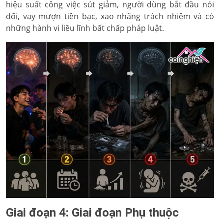
hiệu suất công việc sút giảm, người dùng bắt đầu nói
dối, vay mượn tiền bạc, xao nhãng trách nhiệm và có
những hành vi liều lĩnh bất chấp pháp luật.
Giai đoạn 4: Giai đoạn Phụ thuộc