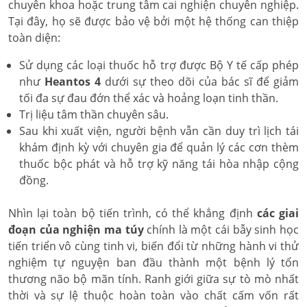
chuyên khoa hoặc trung tâm cai nghiện chuyên nghiệp.
Tại đây, họ sẽ được bảo vệ bởi một hệ thống can thiệp
toàn diện:
Sử dụng các loại thuốc hỗ trợ được Bộ Y tế cấp phép
như
Heantos 4
dưới sự theo dõi của bác sĩ để giảm
tối đa sự đau đớn thể xác và hoảng loạn tinh thần.
Trị liệu tâm thần chuyên sâu.
Sau khi xuất viện, người bệnh vẫn cần duy trì lịch tái
khám định kỳ với chuyên gia để quản lý các cơn thèm
thuốc bộc phát và hỗ trợ kỹ năng tái hòa nhập cộng
đồng.
Nhìn lại toàn bộ tiến trình, có thể khẳng định
các giai
đoạn của nghiện ma túy
chính là một cái bẫy sinh học
tiến triển vô cùng tinh vi, biến đổi từ những hành vi thử
nghiệm tự nguyện ban đầu thành một bệnh lý tổn
thương não bộ mãn tính. Ranh giới giữa sự tò mò nhất
thời và sự lệ thuộc hoàn toàn vào chất cấm vốn rất