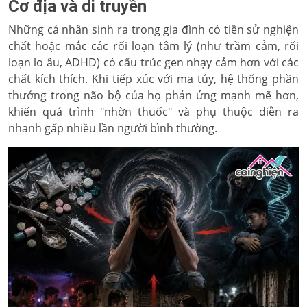
Cơ địa và di truyền
Những cá nhân sinh ra trong gia đình có tiền sử nghiện
chất hoặc mắc các rối loạn tâm lý (như trầm cảm, rối
loạn lo âu, ADHD) có cấu trúc gen nhạy cảm hơn với các
chất kích thích. Khi tiếp xúc với ma túy, hệ thống phần
thưởng trong não bộ của họ phản ứng mạnh mẽ hơn,
khiến quá trình "nhờn thuốc" và phụ thuộc diễn ra
nhanh gấp nhiều lần người bình thường.