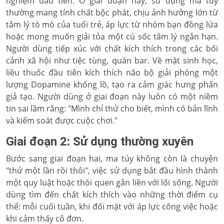
nghiệm đầu tiên. Ở giai đoạn này, sử dụng ma túy
thường mang tính chất bộc phát, chịu ảnh hưởng lớn từ
tâm lý tò mò của tuổi trẻ, áp lực từ nhóm bạn đồng lứa
hoặc mong muốn giải tỏa một cú sốc tâm lý ngắn hạn.
Người dùng tiếp xúc với chất kích thích trong các bối
cảnh xã hội như tiệc tùng, quán bar. Về mặt sinh học,
liều thuốc đầu tiên kích thích não bộ giải phóng một
lượng Dopamine khổng lồ, tạo ra cảm giác hưng phấn
giả tạo. Người dùng ở giai đoạn này luôn có một niềm
tin sai lầm rằng: "Mình chỉ thử cho biết, mình có bản lĩnh
và kiểm soát được cuộc chơi."
Giai đoạn 2: Sử dụng thường xuyên
Bước sang giai đoạn hai, ma túy không còn là chuyện
"thử một lần rồi thôi", việc sử dụng bắt đầu hình thành
một quy luật hoặc thói quen gắn liền với lối sống. Người
dùng tìm đến chất kích thích vào những thời điểm cụ
thể: mỗi cuối tuần, khi đối mặt với áp lực công việc hoặc
khi cảm thấy cô đơn.