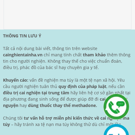
THÔNG TIN LƯU Ý
Tất cả nội dung bài viết, thông tin trên website
cainghientainha.vn
chỉ mang tính chất
tham khảo
thêm thông
tin cho người nghiện. Không thay thế cho việc chuẩn đoán,
điều trị, phác đồ của bác sĩ hay chuyên gia y tế.
Khuyến cáo:
vấn đề nghiện ma túy là một tệ nạn xã hội. Yêu
cầu người nghiện tuân thủ
quy định của pháp luật
, nếu cần
điều trị cai nghiện tại trung tâm
hãy liên hệ cơ sở gần nhất tại
địa phương đang sinh sống để được giúp đỡ đi
cai nghiện tự
nguyện
hay
dùng thuốc thay thế methadone.
Chúng tôi
tư vấn hỗ trợ miễn phí kiến thức về cai nghiện ma
túy
– hãy tránh xa tệ nạn ma túy không thử dù chỉ một lần.