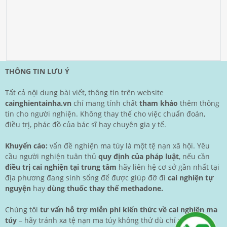
THÔNG TIN LƯU Ý
Tất cả nội dung bài viết, thông tin trên website
cainghientainha.vn
chỉ mang tính chất
tham khảo
thêm thông
tin cho người nghiện. Không thay thế cho việc chuẩn đoán,
điều trị, phác đồ của bác sĩ hay chuyên gia y tế.
Khuyến cáo:
vấn đề nghiện ma túy là một tệ nạn xã hội. Yêu
cầu người nghiện tuân thủ
quy định của pháp luật
, nếu cần
điều trị cai nghiện tại trung tâm
hãy liên hệ cơ sở gần nhất tại
địa phương đang sinh sống để được giúp đỡ đi
cai nghiện tự
nguyện
hay
dùng thuốc thay thế methadone.
Chúng tôi
tư vấn hỗ trợ miễn phí kiến thức về cai nghiện ma
túy
– hãy tránh xa tệ nạn ma túy không thử dù chỉ một lần.