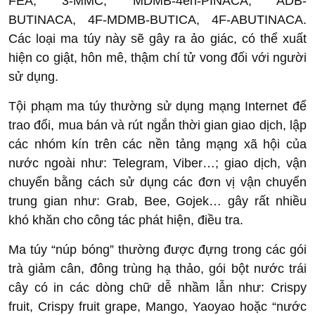
FEA, 3-MMC, MDMB-4en-PINACA, ADB-
BUTINACA, 4F-MDMB-BUTICA, 4F-ABUTINACA.
Các loại ma túy này sẽ gây ra ảo giác, có thể xuất
hiện co giật, hôn mê, thậm chí tử vong đối với người
sử dụng.
Tội phạm ma túy thường sử dụng mạng Internet để
trao đổi, mua bán và rút ngắn thời gian giao dịch, lập
các nhóm kín trên các nền tảng mạng xã hội của
nước ngoài như: Telegram, Viber…; giao dịch, vận
chuyển bằng cách sử dụng các đơn vị vận chuyển
trung gian như: Grab, Bee, Gojek… gây rất nhiều
khó khăn cho công tác phát hiện, điều tra.
Ma túy “núp bóng” thường được đựng trong các gói
trà giảm cân, đông trùng hạ thảo, gói bột nước trái
cây có in các dòng chữ dễ nhầm lẫn như: Crispy
fruit, Crispy fruit grape, Mango, Yaoyao hoặc “nước