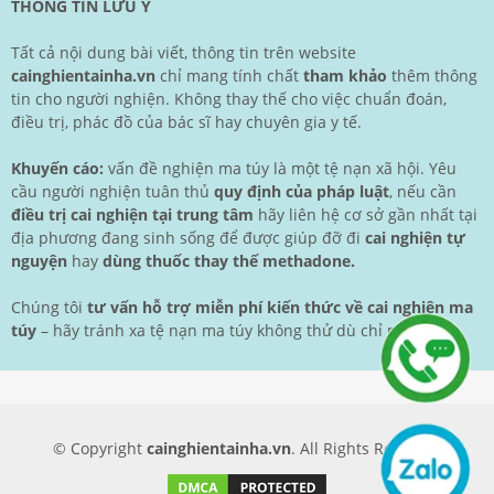
THÔNG TIN LƯU Ý
Tất cả nội dung bài viết, thông tin trên website
cainghientainha.vn
chỉ mang tính chất
tham khảo
thêm thông
tin cho người nghiện. Không thay thế cho việc chuẩn đoán,
điều trị, phác đồ của bác sĩ hay chuyên gia y tế.
Khuyến cáo:
vấn đề nghiện ma túy là một tệ nạn xã hội. Yêu
cầu người nghiện tuân thủ
quy định của pháp luật
, nếu cần
điều trị cai nghiện tại trung tâm
hãy liên hệ cơ sở gần nhất tại
địa phương đang sinh sống để được giúp đỡ đi
cai nghiện tự
nguyện
hay
dùng thuốc thay thế methadone.
Chúng tôi
tư vấn hỗ trợ miễn phí kiến thức về cai nghiện ma
túy
– hãy tránh xa tệ nạn ma túy không thử dù chỉ một lần.
© Copyright
cainghientainha.vn
. All Rights Reserved