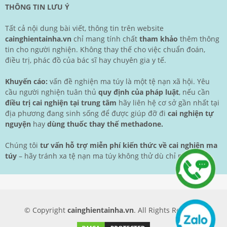
THÔNG TIN LƯU Ý
Tất cả nội dung bài viết, thông tin trên website
cainghientainha.vn
chỉ mang tính chất
tham khảo
thêm thông
tin cho người nghiện. Không thay thế cho việc chuẩn đoán,
điều trị, phác đồ của bác sĩ hay chuyên gia y tế.
Khuyến cáo:
vấn đề nghiện ma túy là một tệ nạn xã hội. Yêu
cầu người nghiện tuân thủ
quy định của pháp luật
, nếu cần
điều trị cai nghiện tại trung tâm
hãy liên hệ cơ sở gần nhất tại
địa phương đang sinh sống để được giúp đỡ đi
cai nghiện tự
nguyện
hay
dùng thuốc thay thế methadone.
Chúng tôi
tư vấn hỗ trợ miễn phí kiến thức về cai nghiện ma
túy
– hãy tránh xa tệ nạn ma túy không thử dù chỉ một lần.
© Copyright
cainghientainha.vn
. All Rights Reserved