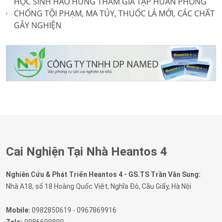
HỌC SINH HÀO HỨNG THAM GIA TẬP HUẤN PHÒNG
CHỐNG TỘI PHẠM, MA TÚY, THUỐC LÁ MỚI, CÁC CHẤT
GÂY NGHIỆN
Cai Nghiện Tại Nhà Heantos 4
Nghiên Cứu & Phát Triển Heantos 4 - GS.TS Trần Văn Sung:
Nhà A18, số 18 Hoàng Quốc Việt, Nghĩa Đô, Cầu Giấy, Hà Nội
Mobile:
0982850619 - 0967869916