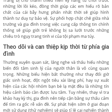
Trang bị cho thanh thiếu niên kỹ năng từ chối trước
những lời lôi kéo, đồng thời giúp các em hiểu rõ bản
chất của cái bẫy hưng phấn nhất thời sẽ giúp hình
thành tư duy tự bảo vệ. Sự phối hợp chặt chẽ giữa nhà
trường và gia đình trong việc cung cấp thông tin chính
thống sẽ giúp giới trẻ không bị sa lưới trước những
chiêu trò ngụy trang tinh vi của tội phạm ma túy.
Theo dõi và can thiệp kịp thời từ phía gia
đình
Thường xuyên quan sát, lắng nghe và thấu hiểu những
biến đổi tâm sinh lý của người thân là vô cùng quan
trọng. Những biểu hiện bất thường như thay đổi giờ
giấc sinh hoạt, đột ngột tiêu xài lãng phí, hay sự xuất
hiện của các hội nhóm bạn bè lạ mặt đều là những tín
hiệu cảnh báo cần được lưu tâm. Tuy nhiên, thay vì tra
khảo hay kỳ thị, gia đình nên tiếp cận bằng sự thấu cảm
để tìm ra gốc rễ vấn đề. Sự phát hiện sớm ở giai đoạn
mới sử dụng (thử nghiệm) sẽ giúp tỉ lệ cai nghiện thành