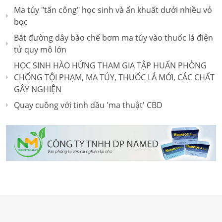
Ma túy "tấn công" học sinh và ẩn khuất dưới nhiều vỏ
bọc
Bắt đường dây bào chế bơm ma túy vào thuốc lá điện
tử quy mô lớn
HỌC SINH HÀO HỨNG THAM GIA TẬP HUẤN PHÒNG
CHỐNG TỘI PHẠM, MA TÚY, THUỐC LÁ MỚI, CÁC CHẤT
GÂY NGHIỆN
Quay cuồng với tinh dầu 'ma thuật' CBD