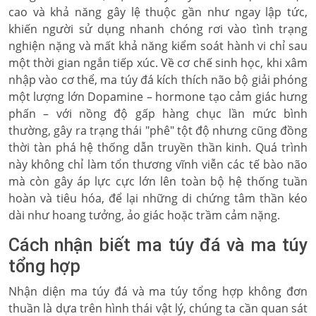
cao và khả năng gây lệ thuộc gần như ngay lập tức,
khiến người sử dụng nhanh chóng rơi vào tình trạng
nghiện nặng và mất khả năng kiểm soát hành vi chỉ sau
một thời gian ngắn tiếp xúc. Về cơ chế sinh học, khi xâm
nhập vào cơ thể, ma túy đá kích thích não bộ giải phóng
một lượng lớn Dopamine – hormone tạo cảm giác hưng
phấn – với nồng độ gấp hàng chục lần mức bình
thường, gây ra trạng thái "phê" tột độ nhưng cũng đồng
thời tàn phá hệ thống dẫn truyền thần kinh. Quá trình
này không chỉ làm tổn thương vĩnh viễn các tế bào não
mà còn gây áp lực cực lớn lên toàn bộ hệ thống tuần
hoàn và tiêu hóa, để lại những di chứng tâm thần kéo
dài như hoang tưởng, ảo giác hoặc trầm cảm nặng.
Cách nhận biết ma túy đá và ma túy
tổng hợp
Nhận diện
ma túy đá và ma túy tổng hợp
không đơn
thuần là dựa trên hình thái vật lý, chúng ta cần quan sát