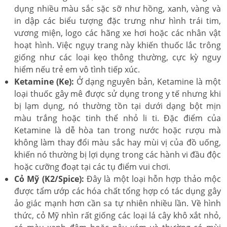
dụng nhiều màu sắc sặc sỡ như hồng, xanh, vàng và
in dập các biểu tượng đặc trưng như hình trái tim,
vương miện, logo các hãng xe hơi hoặc các nhân vật
hoạt hình. Việc ngụy trang này khiến thuốc lắc trông
giống như các loại kẹo thông thường, cực kỳ nguy
hiểm nếu trẻ em vô tình tiếp xúc.
Ketamine (Ke):
Ở dạng nguyên bản, Ketamine là một
loại thuốc gây mê được sử dụng trong y tế nhưng khi
bị lạm dụng, nó thường tồn tại dưới dạng bột mịn
màu trắng hoặc tinh thể nhỏ li ti. Đặc điểm của
Ketamine là dễ hòa tan trong nước hoặc rượu mà
không làm thay đổi màu sắc hay mùi vị của đồ uống,
khiến nó thường bị lợi dụng trong các hành vi đầu độc
hoặc cưỡng đoạt tại các tụ điểm vui chơi.
Cỏ Mỹ (K2/Spice):
Đây là một loại hỗn hợp thảo mộc
được tẩm ướp các hóa chất tổng hợp có tác dụng gây
ảo giác mạnh hơn cần sa tự nhiên nhiều lần. Về hình
thức, cỏ Mỹ nhìn rất giống các loại lá cây khô xắt nhỏ,