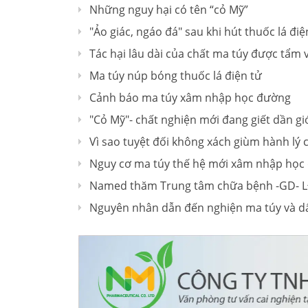
Những nguy hại có tên “cỏ Mỹ”
"Ảo giác, ngáo đá" sau khi hút thuốc lá điệ
Tác hại lâu dài của chất ma túy được tẩm v
Ma túy núp bóng thuốc lá điện tử
Cảnh báo ma túy xâm nhập học đường
"Cỏ Mỹ"- chất nghiện mới đang giết dần giớ
Vì sao tuyệt đối không xách giùm hành lý 
Nguy cơ ma túy thế hệ mới xâm nhập học
Named thăm Trung tâm chữa bệnh -GD- LĐ
Nguyên nhân dẫn đến nghiện ma túy và d