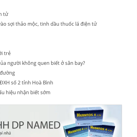
n tử
ào sợi thảo mộc, tinh dầu thuốc lá điện tử
i trẻ
của người không quen biết ở sân bay?
 đường
XH số 2 tỉnh Hoà Bình
ấu hiệu nhận biết sớm