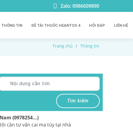
Zalo: 0986609890
THÔNG TIN
ĐỀ TÀI THUỐC HEANTOS 4
HỎI ĐÁP
LIÊN HỆ
Trang chủ
Thông tin
Tìm kiếm
Nam (0978254...)
tôi cần tư vấn cai ma túy tại nhà