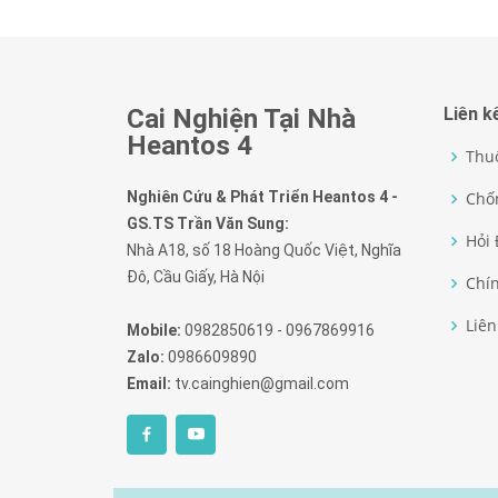
Cai Nghiện Tại Nhà
Liên k
Heantos 4
Thu
Nghiên Cứu & Phát Triển Heantos 4 -
Chốn
GS.TS Trần Văn Sung:
Hỏi
Nhà A18, số 18 Hoàng Quốc Việt, Nghĩa
Đô, Cầu Giấy, Hà Nội
Chí
Liên
Mobile:
0982850619 - 0967869916
Zalo:
0986609890
Email:
tv.cainghien@gmail.com