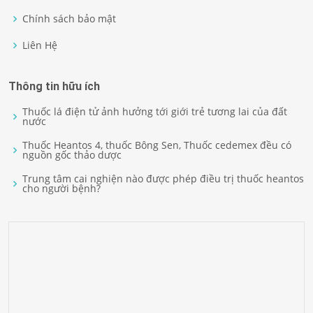
Chính sách bảo mật
Liên Hệ
Thông tin hữu ích
Thuốc lá điện tử ảnh hưởng tới giới trẻ tương lai của đất
nước
Thuốc Heantos 4, thuốc Bông Sen, Thuốc cedemex đều có
nguồn gốc thảo dược
Trung tâm cai nghiện nào được phép điều trị thuốc heantos
cho người bệnh?