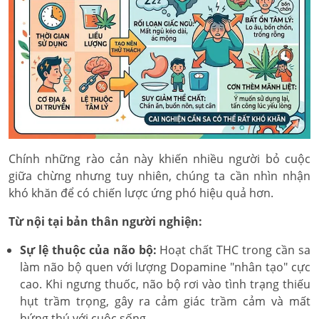
Chính những rào cản này khiến nhiều người bỏ cuộc
giữa chừng nhưng tuy nhiên, chúng ta cần nhìn nhận
khó khăn để có chiến lược ứng phó hiệu quả hơn.
Từ nội tại bản thân người nghiện:
Sự lệ thuộc của não bộ:
Hoạt chất THC trong cần sa
làm não bộ quen với lượng Dopamine "nhân tạo" cực
cao. Khi ngưng thuốc, não bộ rơi vào tình trạng thiếu
hụt trầm trọng, gây ra cảm giác trầm cảm và mất
hứng thú với cuộc sống.