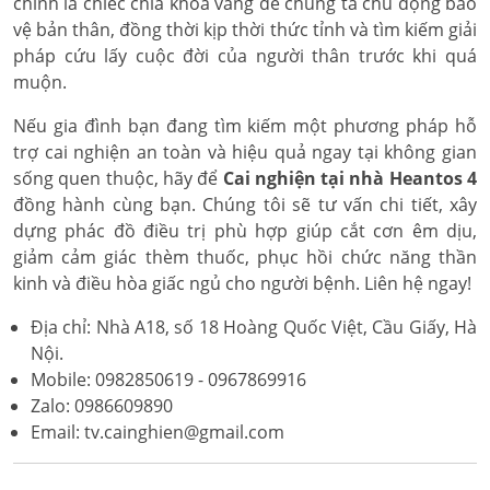
chính là chiếc chìa khóa vàng để chúng ta chủ động bảo
vệ bản thân, đồng thời kịp thời thức tỉnh và tìm kiếm giải
pháp cứu lấy cuộc đời của người thân trước khi quá
muộn.
Nếu gia đình bạn đang tìm kiếm một phương pháp hỗ
trợ cai nghiện an toàn và hiệu quả ngay tại không gian
sống quen thuộc, hãy để
Cai nghiện tại nhà Heantos 4
đồng hành cùng bạn. Chúng tôi sẽ tư vấn chi tiết, xây
dựng phác đồ điều trị phù hợp giúp cắt cơn êm dịu,
giảm cảm giác thèm thuốc, phục hồi chức năng thần
kinh và điều hòa giấc ngủ cho người bệnh. Liên hệ ngay!
Địa chỉ: Nhà A18, số 18 Hoàng Quốc Việt, Cầu Giấy, Hà
Nội.
Mobile: 0982850619 - 0967869916
Zalo: 0986609890
Email: tv.cainghien@gmail.com