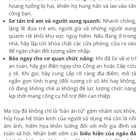
hoang tưởng bị hại, khiến họ hung hãn và lao vào tấn
công bạn.
Sơ tán trẻ em và người xung quanh:
Nhanh chóng,
lặng lẽ đưa trẻ em, người già và những người xung
quanh rời khỏi khu vực nguy hiểm. Nếu đang ở trong
nhà, hãy lập tức khóa chặt các cửa phòng, cửa ra vào
để ngăn chặn đối tượng xâm nhập.
Báo ngay cho cơ quan chức năng:
Khi đã lùi về vị trí
an toàn, hãy gọi điện ngay cho Công an hoặc Cấp cứu
y tế. Khi gọi, hãy cung cấp rõ ràng địa điểm, mô tả
ngắn gọn tình trạng (đối tượng có vũ khí hay không,
có đang khống chế ai không) để lực lượng chức năng
kịp thời mang công cụ hỗ trợ đến can thiệp.
Ma túy đá không chỉ là "bản án tử" gặm nhấm sức khỏe,
hủy hoại hệ thần kinh của người sử dụng mà còn là nỗi
ám ảnh, hiểm họa khôn lường đối với mỗi gia đình và
toàn xã hội. Nhận biết sớm các
biểu hiện của ngáo đá