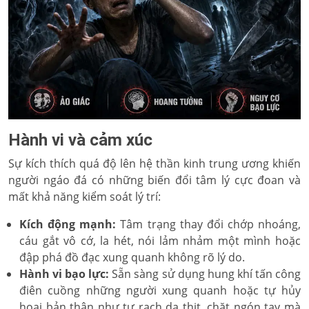
Hành vi và cảm xúc
Sự kích thích quá độ lên hệ thần kinh trung ương khiến
người ngáo đá có những biến đổi tâm lý cực đoan và
mất khả năng kiểm soát lý trí:
Kích động mạnh:
Tâm trạng thay đổi chớp nhoáng,
cáu gắt vô cớ, la hét, nói lảm nhảm một mình hoặc
đập phá đồ đạc xung quanh không rõ lý do.
Hành vi bạo lực:
Sẵn sàng sử dụng hung khí tấn công
điên cuồng những người xung quanh hoặc tự hủy
hoại bản thân như tự rạch da thịt, chặt ngón tay mà