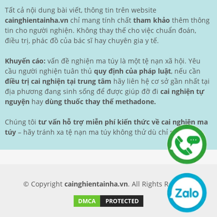
Tất cả nội dung bài viết, thông tin trên website
cainghientainha.vn
chỉ mang tính chất
tham khảo
thêm thông
tin cho người nghiện. Không thay thế cho việc chuẩn đoán,
điều trị, phác đồ của bác sĩ hay chuyên gia y tế.
Khuyến cáo:
vấn đề nghiện ma túy là một tệ nạn xã hội. Yêu
cầu người nghiện tuân thủ
quy định của pháp luật
, nếu cần
điều trị cai nghiện tại trung tâm
hãy liên hệ cơ sở gần nhất tại
địa phương đang sinh sống để được giúp đỡ đi
cai nghiện tự
nguyện
hay
dùng thuốc thay thế methadone.
Chúng tôi
tư vấn hỗ trợ miễn phí kiến thức về cai nghiện ma
túy
– hãy tránh xa tệ nạn ma túy không thử dù chỉ một lần.
© Copyright
cainghientainha.vn
. All Rights Reserved